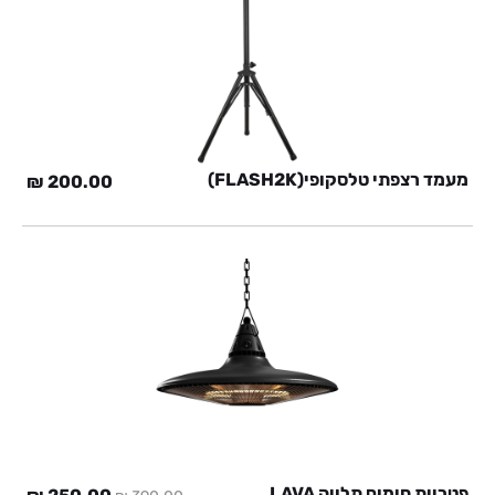
מעמד רצפתי טלסקופי(FLASH2K)
₪
200.00
פטריית חימום תלויה LAVA
המחיר
המח