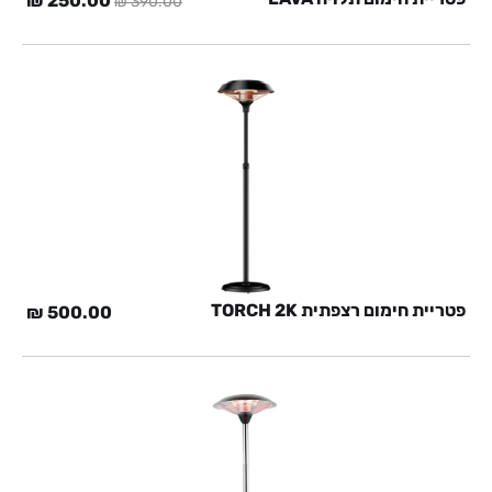
₪
250.00
₪
390.00
המקורי
הנוכ
היה:
הוא:
0 ₪.
390.00 ₪.
פטריית חימום רצפתית TORCH 2K
₪
500.00