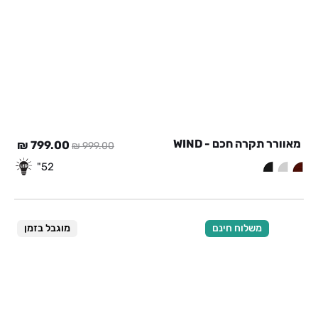
מאוורר תקרה חכם - WIND
המחיר
המח
₪
799.00
₪
999.00
המקורי
הנוכ
52"
היה:
הוא:
00 ₪.
999.00 ₪.
משלוח חינם
מוגבל בזמן