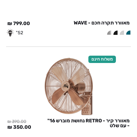
מאוורר תקרה חכם - WAVE
₪
799.00
52"
משלוח חינם
מאוורר קיר - RETRO נחושת מוברש 16"
₪
390.00
- עם שלט
המחיר
המח
₪
350.00
המקורי
הנוכ