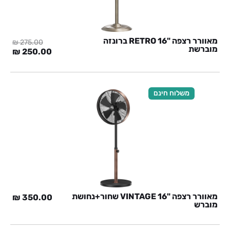
מאוורר רצפה "RETRO 16 ברונזה
₪
275.00
מוברשת
המחיר
המח
₪
250.00
המקורי
הנוכ
היה:
הוא:
0 ₪.
275.00 ₪.
משלוח חינם
מאוורר רצפה "VINTAGE 16 שחור+נחושת
₪
350.00
מוברש