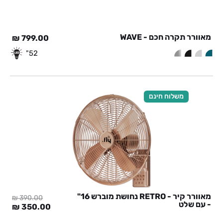
מאוורר תקרה חכם - WAVE
₪
799.00
52"
משלוח חינם
מאוורר קיר - RETRO נחושת מוברש 16"
₪
390.00
- עם שלט
המחיר
המח
₪
350.00
המקורי
הנוכ