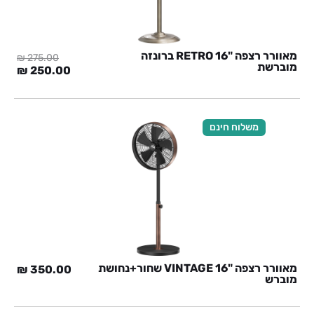
מאוורר רצפה "RETRO 16 ברונזה
₪
275.00
מוברשת
המחיר
המח
₪
250.00
המקורי
הנוכ
היה:
הוא:
0 ₪.
275.00 ₪.
משלוח חינם
מאוורר רצפה "VINTAGE 16 שחור+נחושת
₪
350.00
מוברש