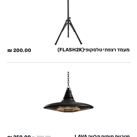
מעמד רצפתי טלסקופי(FLASH2K)
₪
200.00
פטריית חימום תלויה LAVA
המחיר
המח