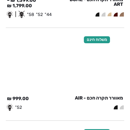
–
₪
1,399.00
ART
₪
1,799.00
|
58"
52"
44"
משלוח חינם
מאוורר תקרה חכם - AIR
₪
999.00
52"