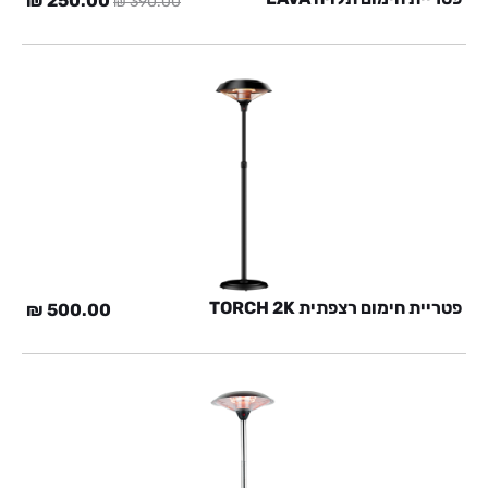
₪
250.00
₪
390.00
המקורי
הנוכ
היה:
הוא:
0 ₪.
390.00 ₪.
פטריית חימום רצפתית TORCH 2K
₪
500.00