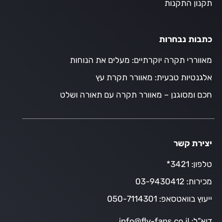
תקנון התקנות
כתבות נבחרות
מאווררי תקרה יוקרתיים: מעלים את הנוחות
אלגנטיות טבעית: מאוורר תקרת עץ
חכם ומסוגנן – מאוורר תקרה עם תאורה ושלט
יצירת קשר
טלפון:
3421*
מכירות:
03-9430412
ייעוץ בוואטסאפ:
050-7114301
דוא"ל:
info@fly-fans.co.il