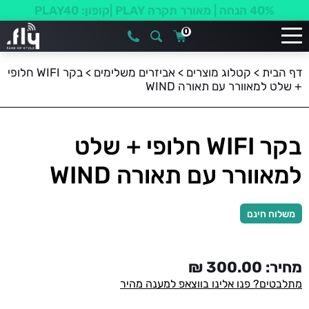
40% הנחה | מאורר תקרה PLAY |קופון: PLAY40
0
דף הבית
>
קטלוג מוצרים
>
אביזרים משלימים
>
בקר WIFI חלופי
+ שלט למאוורר עם תאורה WIND
בקר WIFI חלופי + שלט
למאוורר עם תאורה WIND
משלוח חינם
מחיר:
300.00
₪
מתלבטים? פנו אלינו בווצאפ למענה מהיר