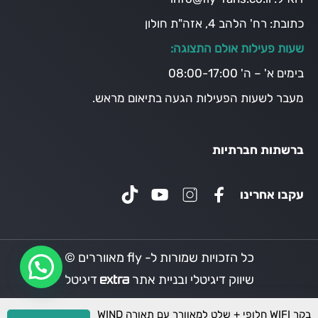
כתובת:
רח' הלהב 4, אזה"ת חולון
שעות פעילות אולם התצוגה:
בימים א' – ה' 08:00-17:00
מעבר לשעות הפעילות הגעה בתיאום מראש.
ברשתות חברתיות
עקבו אחרינו
כל הזכויות שמורות ל- fly מאווררים ©
שיווק דיגיטלי ובניית אתר
דיגיטל
בקר WIFI חלופי + שלט למאוורר עם תאורה WIND