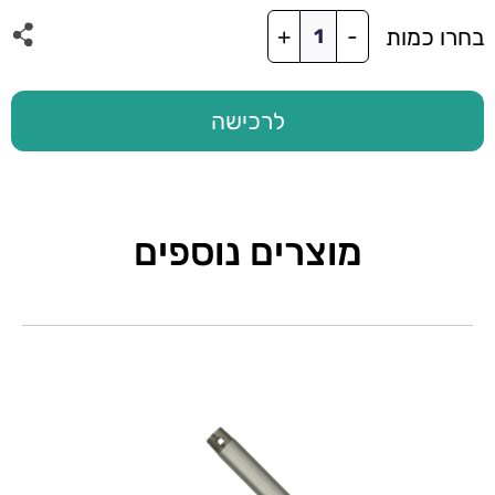
כמות
בחרו כמות
+
-
של
בקר
WIFI
חלופי
לרכישה
+
שלט
למאוורר
עם
תאורה
מוצרים נוספים
WIND