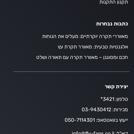
תקנון התקנות
כתבות נבחרות
מאווררי תקרה יוקרתיים: מעלים את הנוחות
אלגנטיות טבעית: מאוורר תקרת עץ
חכם ומסוגנן – מאוורר תקרה עם תאורה ושלט
יצירת קשר
טלפון:
3421*
מכירות:
03-9430412
ייעוץ בוואטסאפ:
050-7114301
דוא"ל:
info@fly-fans.co.il