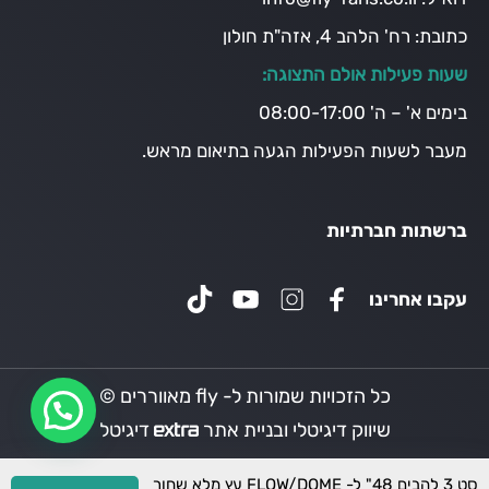
כתובת:
רח' הלהב 4, אזה"ת חולון
שעות פעילות אולם התצוגה:
בימים א' – ה' 08:00-17:00
מעבר לשעות הפעילות הגעה בתיאום מראש.
ברשתות חברתיות
עקבו אחרינו
כל הזכויות שמורות ל- fly מאווררים ©
שיווק דיגיטלי ובניית אתר
דיגיטל
סט 3 להבים 48" ל- FLOW/DOME עץ מלא שחור