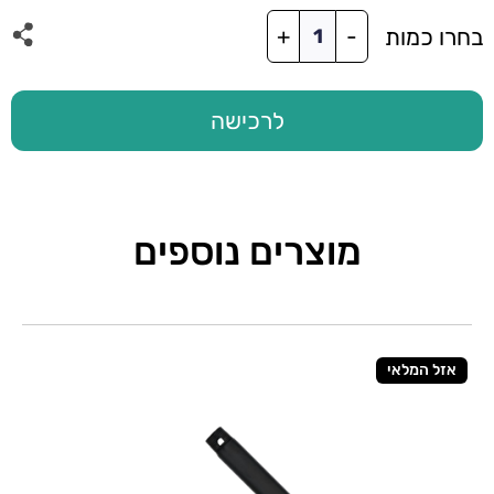
כמות
בחרו כמות
+
-
של
סט
3
להבים
לרכישה
48"
ל-
FLOW/DOME
עץ
מלא
מוצרים נוספים
שחור
אזל המלאי