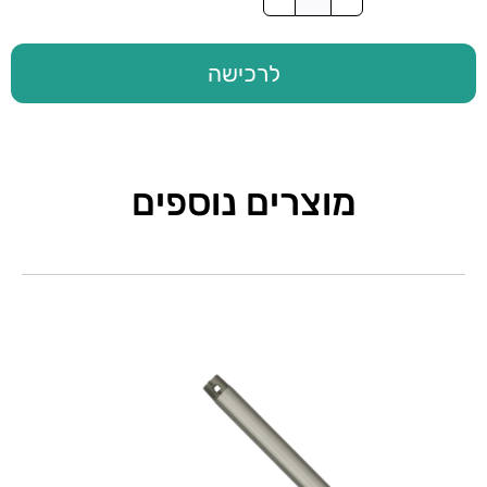
סט
להבים
56"
לרכישה
ל
-
GLOW
לבן
מוצרים נוספים