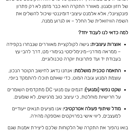
של חזון וסגנון. מאוורר התקרה הוא כבר מזמן לא רק פתרון
פונקציונלי, אלא אלמנט עיצובי דומיננטי שיכול להשלים את
השפה הוויזואלית של החלל – או לגרוע ממנה.
למה כדאי לנו לעבוד יחד
?
אוצרות עיצובית
:
גישה לקולקציית מאווררים שנבחרו בקפידה
– ממראה מודרני-מינימליסטי בגימורי מט, דרך להבי עץ
בעבודת יד ועד פתרונות יוקרה טכנולוגיים.
התאמה טכנית מושלמת
:
אנחנו נדאג לחישוב הקוטר הנכון,
עוצמת המנוע וגובה המוט, כדי שאתם תוכלו להתמקד ביופי.
שקט נפשי (ומנועי)
:
דגמים עם מנועי DC מתקדמים השומרים
על חרישיות מוחלטת, כי עיצוב טוב מרגישים, לא שומעים.
מודל שיתוף פעולה אטרקטיבי
:
אנו מציעים תנאים ייעודיים
למעצבים, ליווי אישי בפרויקטים ואספקה מהירה.
בואו נהפוך את התקרה של הלקוחות שלכם ליצירת אמנות שגם