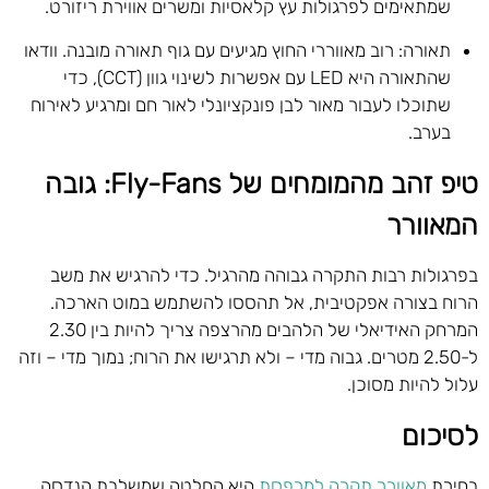
שמתאימים לפרגולות עץ קלאסיות ומשרים אווירת ריזורט.
תאורה: רוב מאווררי החוץ מגיעים עם גוף תאורה מובנה. וודאו
שהתאורה היא LED עם אפשרות לשינוי גוון (CCT), כדי
שתוכלו לעבור מאור לבן פונקציונלי לאור חם ומרגיע לאירוח
בערב.
טיפ זהב מהמומחים של Fly-Fans: גובה
המאוורר
בפרגולות רבות התקרה גבוהה מהרגיל. כדי להרגיש את משב
הרוח בצורה אפקטיבית, אל תהססו להשתמש במוט הארכה.
המרחק האידיאלי של הלהבים מהרצפה צריך להיות בין 2.30
ל-2.50 מטרים. גבוה מדי – ולא תרגישו את הרוח; נמוך מדי – וזה
עלול להיות מסוכן.
לסיכום
בחירת
מאוורר תקרה למרפסת
היא החלטה שמשלבת הנדסה