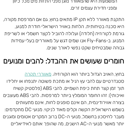
המשמעות היא שהמאוורר מוגן מפני התזות מים מכל כיוון
ומפני חדירת עצמים זרים.
התקנת מאוורר ללא תקן IP מתאים בחוץ, גם אם המרפסת מקורה,
היא סכנה בטיחותית. הלחות באוויר הישראלי חודרת למנוע,
גורמת לקורוזיה (חלודה) ועלולה להוביל לקצר חשמלי או לשריפת
המנוע. ב-Fly-Fans אנו שמים דגש על מאווררים בעלי עמידות
גבוהה שמבטיחים שקט נפשי לאורך שנים.
חומרים שעושים את ההבדל: להבים ומנועים
בחוץ, האויב הגדול ביותר הוא הקורוזיה.
מאווררי תקרה
סטנדרטיים עם להבי עץ רגיל או מתכת פשוטה יתנפחו או יחלידו
תוך זמן קצר תחת כיפת השמיים. להבי ABS (פלסטיק קשיח
ואיכותי): זהו החומר המומלץ ביותר למרפסות. להבי ABS מעוצבים
בצורה אווירודינמית, הם אינם סופגים לחות, אינם מתעוותים
בשמש הישראלית הקשה וקלים מאוד לניקוי. מנועי DC מתקדמים:
מעבר לחיסכון בחשמל, מנועי ה-DC ברוב המקרים אטומים ומוגנים
יותר מאשר מנועי ה-AC הישנים, מה שהופך אותם לאידיאליים