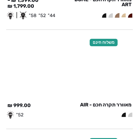
–
₪
1,399.00
ART
₪
1,799.00
|
58"
52"
44"
משלוח חינם
מאוורר תקרה חכם - AIR
₪
999.00
52"