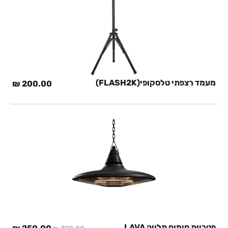
מעמד רצפתי טלסקופי(FLASH2K)
₪
200.00
פטריית חימום תלויה LAVA
המחיר
המח