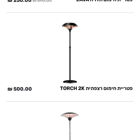
₪
250.00
₪
390.00
המקורי
הנוכ
היה:
הוא:
0 ₪.
390.00 ₪.
פטריית חימום רצפתית TORCH 2K
₪
500.00