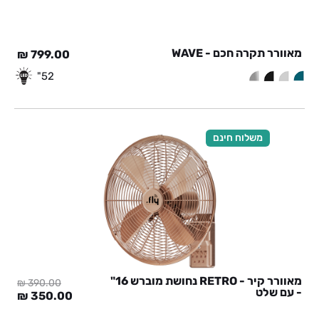
מאוורר תקרה חכם - WAVE
₪
799.00
52"
משלוח חינם
מאוורר קיר - RETRO נחושת מוברש 16"
₪
390.00
- עם שלט
המחיר
המח
₪
350.00
המקורי
הנוכ