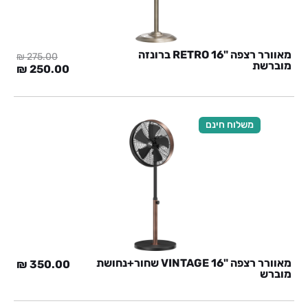
מאוורר רצפה "RETRO 16 ברונזה
₪
275.00
מוברשת
המחיר
המח
₪
250.00
המקורי
הנוכ
היה:
הוא:
0 ₪.
275.00 ₪.
משלוח חינם
מאוורר רצפה "VINTAGE 16 שחור+נחושת
₪
350.00
מוברש