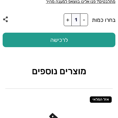
מתלבטים? פנו אלינו בווצאפ למענה מהיר
כמות
בחרו כמות
+
-
של
בקר
WIFI
חלופי
לרכישה
+
שלט
למאווררים
ללא
תאורה
מוצרים נוספים
52"
PURE
אזל המלאי