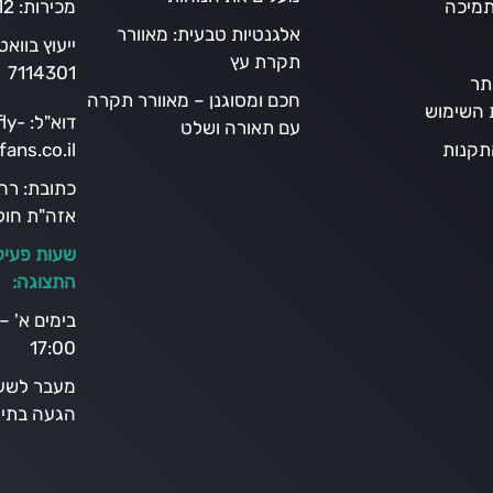
תמיכה
מכירות:
12
אלגנטיות טבעית: מאוורר
ייעוץ בווא
תקרת עץ
7114301
תר
חכם ומסוגנן – מאוורר תקרה
ת השימוש
דוא"ל:
ly-
עם תאורה ושלט
תקנות
fans.co.il
כתובת:
אזה"ת חולו
שעות פעיל
התצוגה:
17:00
מעבר לשעו
הגעה בתיא