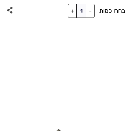
כמות
בחרו כמות
+
-
של
בקר
WIFI
חלופי
+
שלט
למאוורר
עם
תאורה
FUN