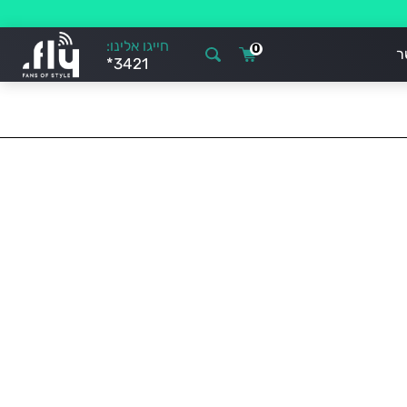
חייגו אלינו:
0
ר
*3421