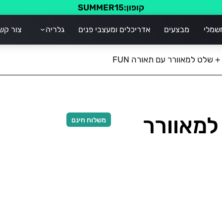
קופון:SUMMER15
שמלי
מבצעים
אדריכלים ומעצבי פנים
גלריה
צור קש
לט למאוורר
משלוח חינם