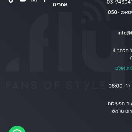
03-94304
אחרינו
טסאפ:
050-
info@f
רח' הלהב 4,
ן
ות אולם
בימים א' – ה' 08:00-
ת הפעילות
ום מראש.