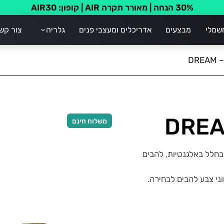
30% הנחה | מאורר תקרה AIR | קופון: AIR30
שמלי
מבצעים
אדריכלים ומעצבי פנים
גלריה
צור קש
DR
משלוח חינם
לכל חדר ומתמזג בחלל באלגנטיות, להבים