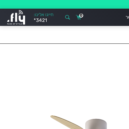
חייגו אלינו:
0
ר
*3421