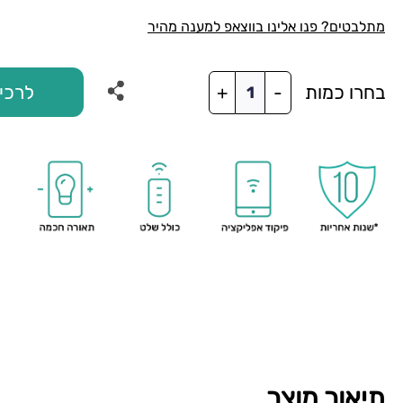
מתלבטים? פנו אלינו בווצאפ למענה מהיר
כמות
בחרו כמות
לרכי
+
-
של
מאוורר
תקרה
חכם
-
DREAM
תיאור מוצר