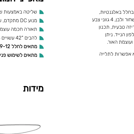
שליטה באמצעות של
 חדר ומתמזג בחלל באלגנטיות,
להבים עשויים ABS באורך 42" מגיעים ב-2 גווני צבע גוף לבחירה שחור ולבן, 4 גווני צבע
מנוע DC מתקדם, שקט וחסכוני במיוחד
מיית בריזה טבעית, תכנון
תאורה חכמה עוצמתית 22W (אופצ
ן הנייד. ניתן
להבים "42 עשויים ABS
מתאים לחלל 9-12 מ"ר.
ת – 2.5מ' גובה!, אך ללא אפשרות לתלייה
מתאים לשימוש פנימ
מידות