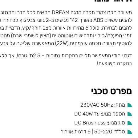
מאוורר חכם צמוד תקרה מדגם DREAM מתאים לכל
להבים לבחירה. כולל 6 מהירויות אוורור, מצב חורף/קיץ, הד
זמני הפעלה/כיבוי ותרחישים אוטומטיים (מצוין לשומרי שבת) מהטלפו
להוסיף תאורה חכמה עוצמתית (22W) המאפשרת שליטה על צבע ועוצמת האור.
דגם ייחודי המאפשר תלייה בתקרות נמוכו
בתקרה משופעת!
מפרט טכני
מתח: 230VAC 50Hz
הספק מנוע: עד DC 40W
סוג מנוע: DC Brushless
סל"ד: 50-220 | 6 דרגות אוורור