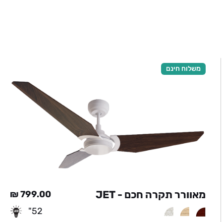
משלוח חינם
מאוורר תקרה חכם - JET
₪
799.00
יר
52"
חי