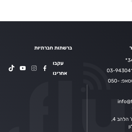
250.0
ר
ברשתות חברתיות
34
עקבו
03-94304
אחרינו
טסאפ:
050-
info@f
רח' הלהב 4,
ן