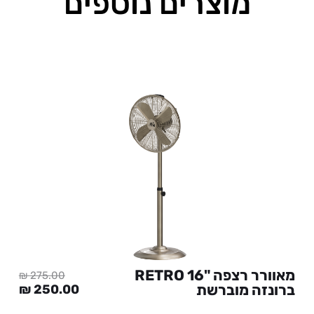
מוצרים נוספים
מאוורר רצפה "RETRO 16
₪
275.00
ר
ברונזה מוברשת
המחיר
המח
₪
250.00
חי
המקורי
הנוכ