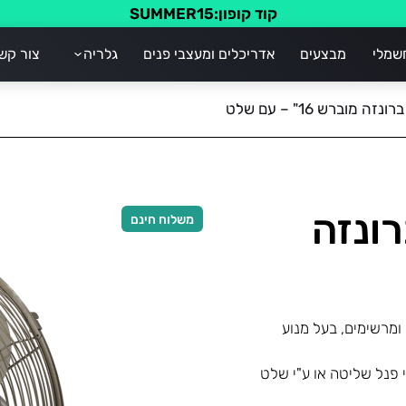
קוד קופון:SUMMER15
שמלי
מבצעים
אדריכלים ומעצבי פנים
גלריה
צור קש
 קיר – RETRO ברונזה
משלוח חינם
ים יוקרתיים ומרשימים, בעל מנוע
 פנל שליטה או ע"י שלט