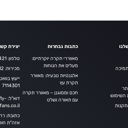
היה:
הוא:
0 ₪.
275.00 ₪.
350.
לנו
כתבות נבחרות
יצירת קש
מאווררי תקרה יוקרתיים:
טלפון:
21*
מעלים את הנוחות
תמיכה
מכירות:
12
אלגנטיות טבעית: מאוורר
ייעוץ בווא
תקרת עץ
7114301
תר
חכם ומסוגנן – מאוורר תקרה
ת השימוש
דוא"ל:
ly-
עם תאורה ושלט
תקנות
fans.co.il
כתובת:
אזה"ת חולו