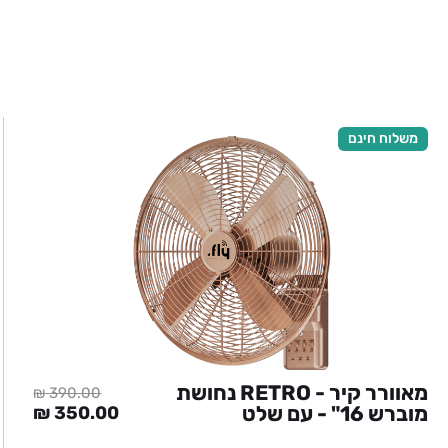
משלוח חינם
מאוורר קיר - RETRO נחושת
₪
390.00
מוברש 16" - עם שלט
המחיר
המחי
₪
350.00
המקורי
הנוכ