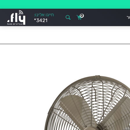
חייגו אלינו:
0
ר
*3421