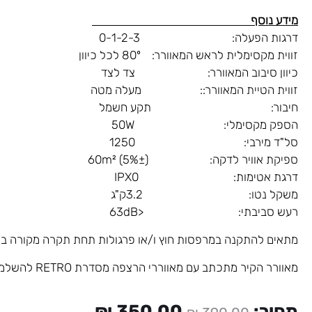
מידע נוסף
דרגות הפעלה: 0-1-2-3
זווית מקסימלית לראש המאוורר: 80º לכל כיוון
כיוון סיבוב המאוורר: צד לצד
זווית הטיית המאוורר:: מעלה מטה
חיבור: תקע חשמל
הספק מקסימלי: 50W
סל"ד מירבי: 1250
ספיקת אוויר לדקה: (5%±) 60m²
דרגת אטימות: IPX0
משקל נטו: 3.2ק"ג
רעש סביבתי: <63dB
מתאים להתקנה במרפסות חוץ ו/או פרגולות תחת תקרה מקורה בל
מאוורר הקיר מתכתב עם מאווררי הרצפה מסדרת RETRO להשלמת המראה הכללי.
המחיר
המחיר
מחיר:
350.00
₪