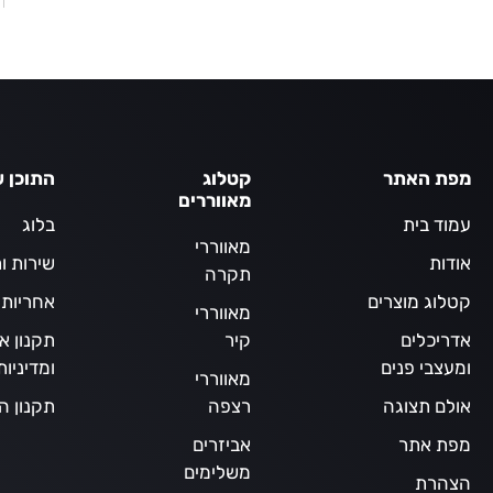
היה:
הוא:
00 ₪.
390.00 ₪.
מפת האתר
קטלוג
התוכן ש
מאווררים
עמוד בית
בלוג
מאווררי
אודות
שירות ו
תקרה
קטלוג מוצרים
אחריות
מאווררי
אדריכלים
קיר
תקנון א
ומעצבי פנים
ומדיניו
מאווררי
אולם תצוגה
רצפה
תקנון ה
מפת אתר
אביזרים
משלימים
הצהרת