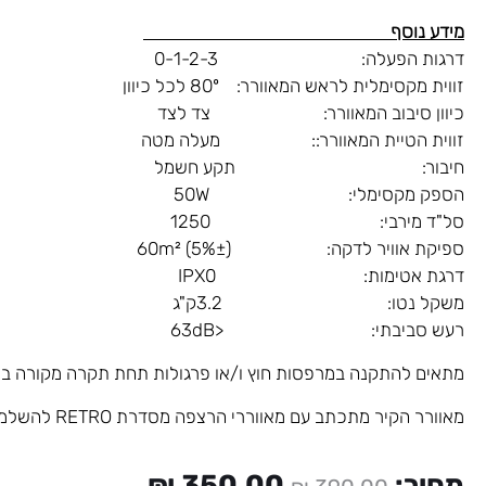
מידע נוסף
דרגות הפעלה: 0-1-2-3
זווית מקסימלית לראש המאוורר: 80º לכל כיוון
כיוון סיבוב המאוורר: צד לצד
זווית הטיית המאוורר:: מעלה מטה
חיבור: תקע חשמל
הספק מקסימלי: 50W
סל"ד מירבי: 1250
ספיקת אוויר לדקה: (5%±) 60m²
דרגת אטימות: IPX0
משקל נטו: 3.2ק"ג
רעש סביבתי: <63dB
מתאים להתקנה במרפסות חוץ ו/או פרגולות תחת תקרה מקורה בל
מאוורר הקיר מתכתב עם מאווררי הרצפה מסדרת RETRO להשלמת המראה הכללי.
המחיר
המחיר
מחיר:
350.00
₪