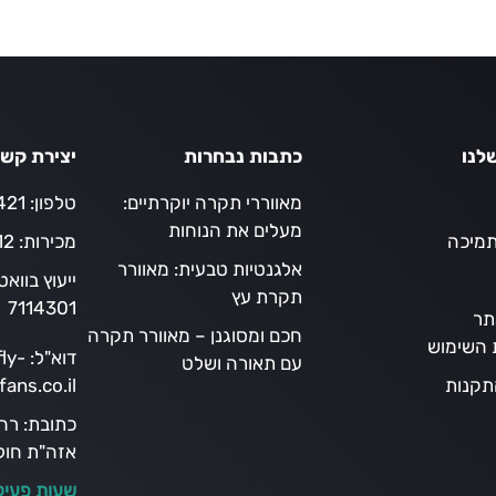
לנו
כתבות נבחרות
יצירת קש
מאווררי תקרה יוקרתיים:
טלפון:
21*
מעלים את הנוחות
תמיכה
מכירות:
12
אלגנטיות טבעית: מאוורר
ייעוץ בווא
תקרת עץ
7114301
תר
חכם ומסוגנן – מאוורר תקרה
ת השימוש
דוא"ל:
ly-
עם תאורה ושלט
תקנות
fans.co.il
כתובת:
אזה"ת חולו
שעות פעיל