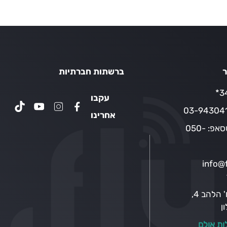
ר
ברשתות חברתיות
34
עקבו
03-94304
אחרינו
טסאפ:
050-
info@f
רח' הלהב 4,
ן
ות אולם