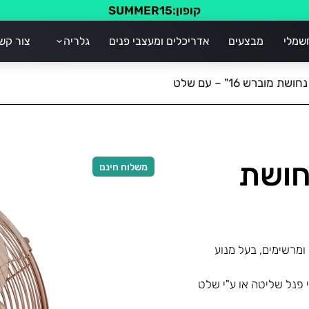
קופון:SUMMER15
שמלי
מבצעים
אדריכלים ומעצבי פנים
גלריה
צור קש
 קיר – RETRO נחושת
משלוח חינם
ים יוקרתיים ומרשימים, בעל מנוע
 פנל שליטה או ע"י שלט