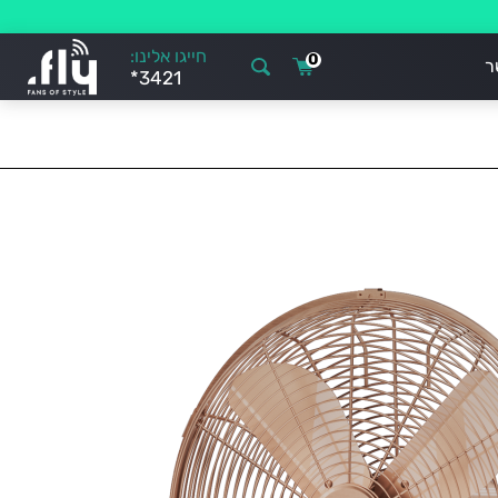
חייגו אלינו:
0
ר
*3421