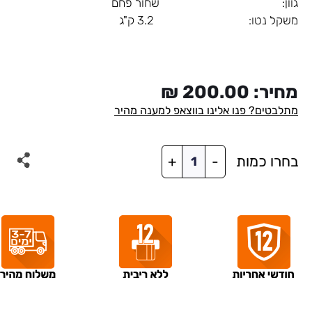
גוון: שחור פחם
משקל נטו: 3.2 ק"ג
מחיר:
200.00
₪
מתלבטים? פנו אלינו בווצאפ למענה מהיר
כמות
בחרו כמות
+
-
של
מעמד
רצפתי
טלסקופי(FLASH2K)