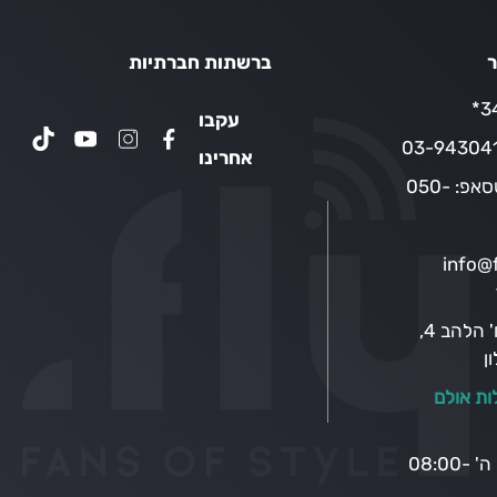
ר
ברשתות חברתיות
34
עקבו
03-94304
אחרינו
טסאפ:
050-
info@f
רח' הלהב 4,
ן
ות אולם
בימים א' – ה' 08:00-