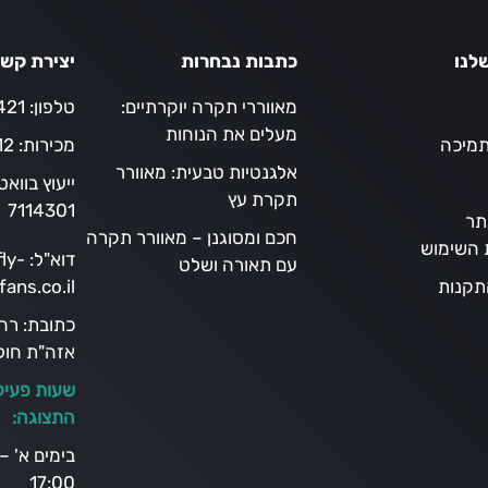
לנו
כתבות נבחרות
יצירת קש
מאווררי תקרה יוקרתיים:
טלפון:
21*
מעלים את הנוחות
תמיכה
מכירות:
12
אלגנטיות טבעית: מאוורר
ייעוץ בווא
תקרת עץ
7114301
תר
חכם ומסוגנן – מאוורר תקרה
ת השימוש
דוא"ל:
ly-
עם תאורה ושלט
תקנות
fans.co.il
כתובת:
אזה"ת חולו
שעות פעיל
התצוגה:
17:00