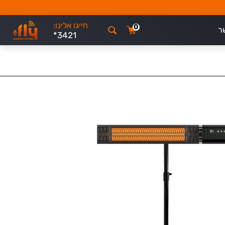
חייגו אלינו:
0
ר
*3421