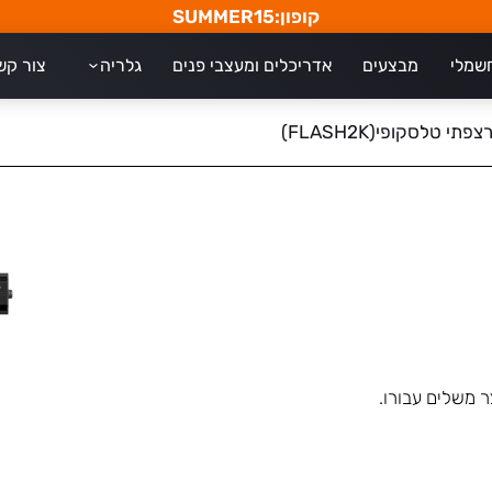
קופון:SUMMER15
חשמלי
מבצעים
אדריכלים ומעצבי פנים
גלריה
צור קש
תי טלסקופי(FLASH2K)