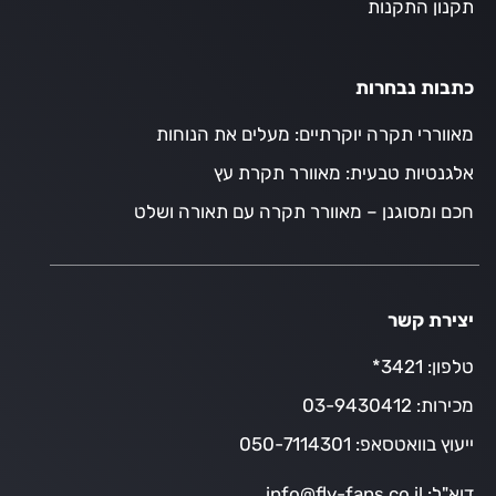
תקנון התקנות
כתבות נבחרות
מאווררי תקרה יוקרתיים: מעלים את הנוחות
אלגנטיות טבעית: מאוורר תקרת עץ
חכם ומסוגנן – מאוורר תקרה עם תאורה ושלט
יצירת קשר
טלפון:
3421*
מכירות:
03-9430412
ייעוץ בוואטסאפ:
050-7114301
דוא"ל:
info@fly-fans.co.il