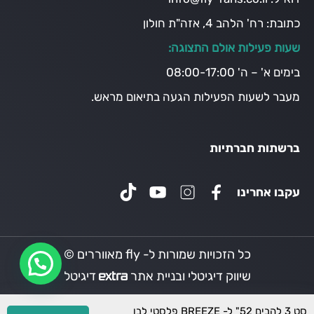
כתובת:
רח' הלהב 4, אזה"ת חולון
שעות פעילות אולם התצוגה:
בימים א' – ה' 08:00-17:00
מעבר לשעות הפעילות הגעה בתיאום מראש.
ברשתות חברתיות
עקבו אחרינו
כל הזכויות שמורות ל- fly מאווררים ©
שיווק דיגיטלי ובניית אתר
דיגיטל
סט 3 להבים 52" ל- BREEZE פלסטי לבן