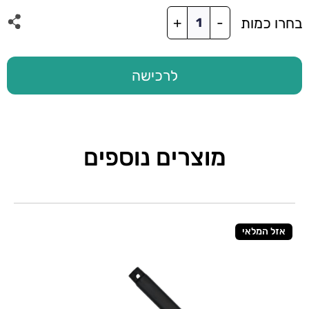
כמות
בחרו כמות
+
-
של
סט
3
להבים
לרכישה
52"
ל-
BREEZE
פלסטי
לבן
מוצרים נוספים
אזל המלאי