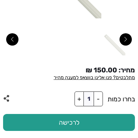
מחיר:
150.00
₪
מתלבטים? פנו אלינו בווצאפ למענה מהיר
כמות
בחרו כמות
+
-
של
מוט
תלייה
150
לרכישה
ס"מ
לבן