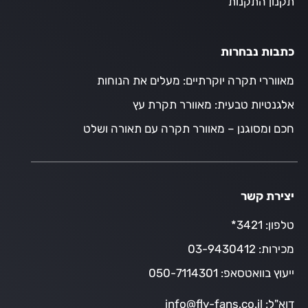
תקנון התקנות
כתבות נבחרות
מאווררי תקרה יוקרתיים: מעלים את הנוחות
אלגנטיות טבעית: מאוורר תקרת עץ
חכם ומסוגנן – מאוורר תקרה עם תאורה ושלט
יצירת קשר
טלפון:
3421*
מכירות:
03-9430412
ייעוץ בוואטסאפ:
050-7114301
דוא"ל:
info@fly-fans.co.il