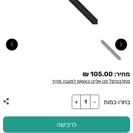
מחיר:
105.00
₪
מתלבטים? פנו אלינו בווצאפ למענה מהיר
כמות
בחרו כמות
+
-
של
מוט
תלייה
90
לרכישה
ס"מ