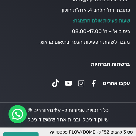
כתובת:
רח' הלהב 4, אזה"ת חולון
שעות פעילות אולם התצוגה:
בימים א' – ה' 08:00-17:00
מעבר לשעות הפעילות הגעה בתיאום מראש.
ברשתות חברתיות
עקבו אחרינו
כל הזכויות שמורות ל- fly מאווררים ©
שיווק דיגיטלי ובניית אתר
דיגיטל
סט 3 להבים 52" ל- FLOW/DOME פלסטי עץ