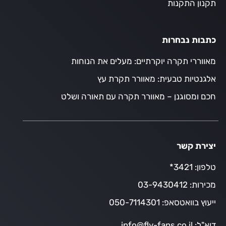
תקנון התקנות
כתבות נבחרות
מאווררי תקרה יוקרתיים: מעלים את הנוחות
אלגנטיות טבעית: מאוורר תקרת עץ
חכם ומסוגנן – מאוורר תקרה עם תאורה ושלט
יצירת קשר
טלפון:
3421*
מכירות:
03-9430412
ייעוץ בוואטסאפ:
050-7114301
דוא"ל:
info@fly-fans.co.il