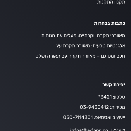
תקנון התקנות
כתבות נבחרות
מאווררי תקרה יוקרתיים: מעלים את הנוחות
אלגנטיות טבעית: מאוורר תקרת עץ
חכם ומסוגנן – מאוורר תקרה עם תאורה ושלט
יצירת קשר
טלפון:
3421*
מכירות:
03-9430412
ייעוץ בוואטסאפ:
050-7114301
דוא"ל:
info@fly-fans.co.il