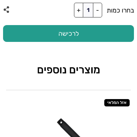
כמות
בחרו כמות
+
-
של
סט
להבים
56"
לרכישה
ל
-
GLOW
שחור
מוצרים נוספים
אזל המלאי