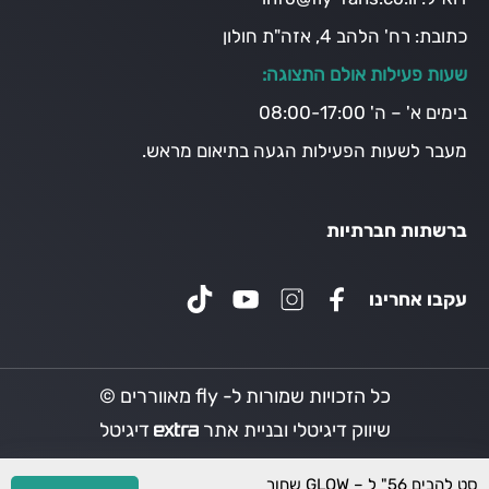
כתובת:
רח' הלהב 4, אזה"ת חולון
שעות פעילות אולם התצוגה:
בימים א' – ה' 08:00-17:00
מעבר לשעות הפעילות הגעה בתיאום מראש.
ברשתות חברתיות
עקבו אחרינו
כל הזכויות שמורות ל- fly מאווררים ©
שיווק דיגיטלי ובניית אתר
דיגיטל
סט להבים 56" ל – GLOW שחור