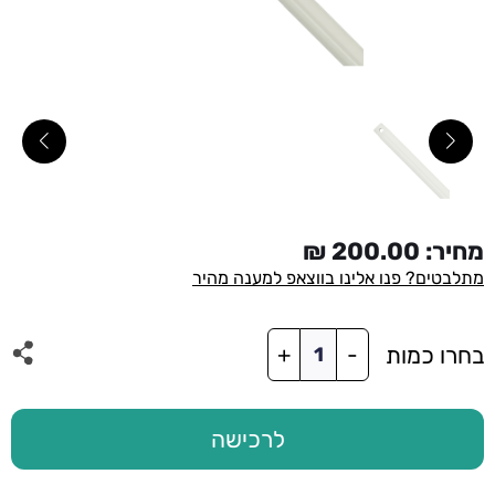
מחיר:
200.00
₪
מתלבטים? פנו אלינו בווצאפ למענה מהיר
כמות
בחרו כמות
+
-
של
מוט
תלייה
200
לרכישה
ס"מ
לבן