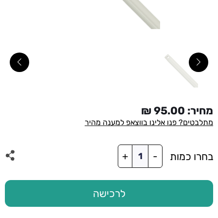
מחיר:
95.00
₪
מתלבטים? פנו אלינו בווצאפ למענה מהיר
כמות
בחרו כמות
+
-
של
מוט
תלייה
50
לרכישה
ס"מ
לבן