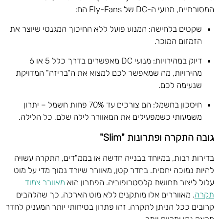
המסורתיים, מנועי ה-DC של Fly-Fans הם:
שקטים בלחישה: המנוע פועל ללא החיכוך המגנטי שיוצר את
הזמזום המוכר.
דיוק במהירויות: מנועי DC מאפשרים בדרך כלל 5 או 6
מהירויות, מה שמאפשר לכם למצוא את ה"בריזה" המדויקת
שנעימה לכם.
חיסכון בחשמל: הם צורכים עד 70% פחות חשמל – יתרון
משמעותי כשמפעילים את המאוורר לילה שלם, כל הלילה.
גובה התקרה ופתרונות "Slim"
בדירות רבות, במיוחד בבנייה חדשה או בממ"דים, התקרה עשויה
להיות נמוכה יחסית. בחדר קטן, מאוורר שיורד נמוך מדי על מוט
עלול ליצור תחושת קלסטרופוביה. הפתרון הוא
מאוורר צמוד
תקרה
. מאווררים אלו מותקנים ללא מוט הארכה, כך שהלהבים
קרובים ככל הניתן לתקרה. זהו פתרון בטיחותי יותר המעניק לחדר
מראה נקי ומרווח יותר.