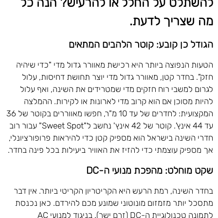
להשתלט על החלל או להרעיש? הנה כל
מה שצריך לדעת.
הגודל כן קובע: קוטר הלהבים המתאים
הטעות הנפוצה ביותר היא רכישת מאוורר גדול מדי "כדי שיהיה
חזק". בחדר קטן, מאוורר גדול מדי יוצר תחושת דחיסות, עלול
לגרום למשבי רוח חזקים מדי שמטרידים את השינה, ואף עלול
להיות מסוכן אם הוא קרוב מדי לארונות או לקירות. ההמלצה
המקצועית: לחדרים של עד 10 מ"ר, חפשו מאווררים בקוטר של 36
עד 44 אינץ'. קוטר של 42 אינץ' נחשב ל"Sweet Spot" עבור רוב
חדרי השינה בישראל הוא מספיק קטן כדי להיראות פרופורציונלי,
אך מספיק עוצמתי כדי להזיז את האוויר ביעילות בכל פינה בחדר.
שקט מוחלט: מהפכת מנועי ה-DC
בחדר השינה, רמת הרעש היא הקריטריון הקריטי ביותר. אין דבר
מתסכל יותר מזמזום מונוטוני שמונע מכם להירדם. כאן נכנסת
לתמונה טכנולוגיית ה-DC (זרם ישר). בניגוד למנועי AC