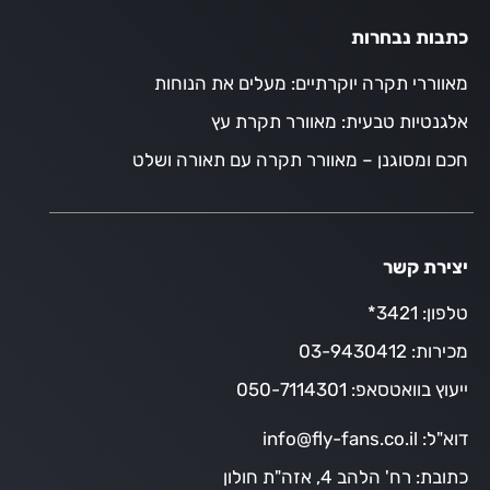
כתבות נבחרות
מאווררי תקרה יוקרתיים: מעלים את הנוחות
אלגנטיות טבעית: מאוורר תקרת עץ
חכם ומסוגנן – מאוורר תקרה עם תאורה ושלט
יצירת קשר
טלפון:
3421*
מכירות:
03-9430412
ייעוץ בוואטסאפ:
050-7114301
דוא"ל:
info@fly-fans.co.il
כתובת:
רח' הלהב 4, אזה"ת חולון