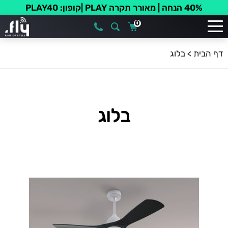
40% הנחה | מאורר תקרה PLAY |קופון: PLAY40
0
דף הבית
>
בלוג
בלוג