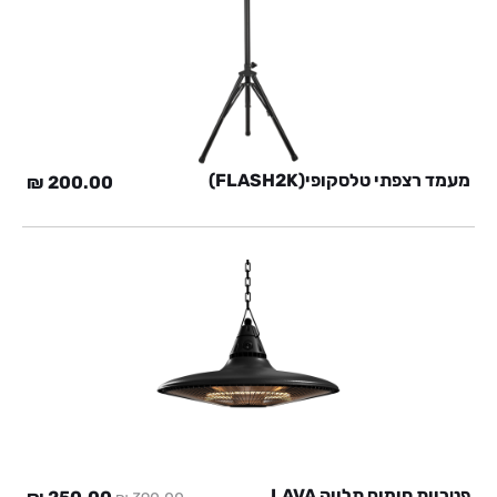
מעמד רצפתי טלסקופי(FLASH2K)
₪
200.00
פטריית חימום תלויה LAVA
המחיר
המח