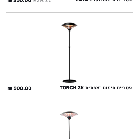
₪
250.00
₪
390.00
המקורי
הנוכ
היה:
הוא:
0 ₪.
390.00 ₪.
פטריית חימום רצפתית TORCH 2K
₪
500.00