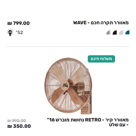
מאוורר תקרה חכם - WAVE
₪
799.00
52"
משלוח חינם
מאוורר קיר - RETRO נחושת מוברש 16"
₪
390.00
- עם שלט
המחיר
המח
₪
350.00
המקורי
הנוכ