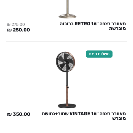
מאוורר רצפה "RETRO 16 ברונזה
₪
275.00
מוברשת
המחיר
המח
₪
250.00
המקורי
הנוכ
היה:
הוא:
0 ₪.
275.00 ₪.
משלוח חינם
מאוורר רצפה "VINTAGE 16 שחור+נחושת
₪
350.00
מוברש