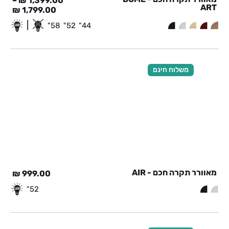
–
₪
1,399.00
ART
₪
1,799.00
|
58"
52"
44"
משלוח חינם
מאוורר תקרה חכם - AIR
₪
999.00
52"